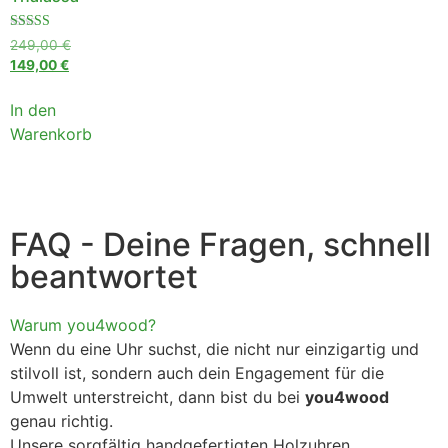
Bewertet mit
249,00
€
5.00
149,00
€
von 5
In den
Warenkorb
FAQ - Deine Fragen, schnell
beantwortet
Warum you4wood?
Wenn du eine Uhr suchst, die nicht nur einzigartig und
stilvoll ist, sondern auch dein Engagement für die
Umwelt unterstreicht, dann bist du bei
you4wood
genau richtig.
Unsere sorgfältig handgefertigten Holzuhren