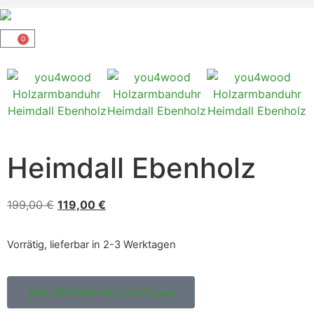
0
Heimdall Ebenholz
199,00
€
119,00
€
Vorrätig, lieferbar in 2-3 Werktagen
Zum Warenkorb hinzufügen