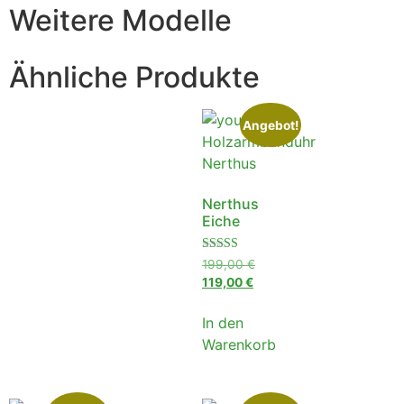
Weitere Modelle
Ähnliche Produkte
Angebot!
Nerthus
Eiche
Bewertet
199,00
€
mit
119,00
€
4.75
von 5
In den
Warenkorb