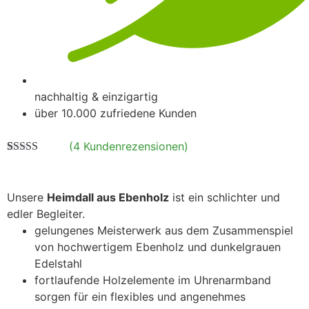
nachhaltig & einzigartig
über 10.000 zufriedene Kunden
(
4
Kundenrezensionen)
Bewertet mit
4
4.75
von 5,
basierend
auf
Unsere
Heimdall aus Ebenholz
ist ein schlichter und
Kundenbewertungen
edler Begleiter.
gelungenes Meisterwerk aus dem Zusammenspiel
von hochwertigem Ebenholz und dunkelgrauen
Edelstahl
fortlaufende Holzelemente im Uhrenarmband
sorgen für ein flexibles und angenehmes