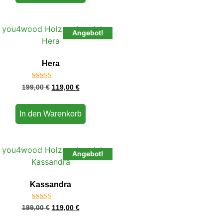
Angebot!
Hera
Bewertet
199,00
€
119,00
€
mit
4.80
von 5
In den Warenkorb
Angebot!
Kassandra
Bewertet
199,00
€
119,00
€
mit
4.40