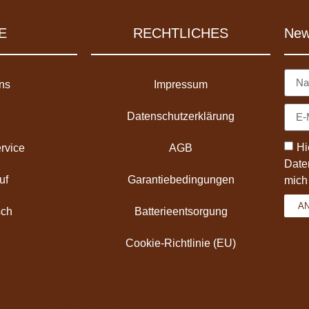
E
RECHTLICHES
New
ns
Impressum
Datenschutzerklärung
Hi
rvice
AGB
Date
uf
Garantiebedingungen
mich
A
ch
Batterieentsorgung
Cookie-Richtlinie (EU)