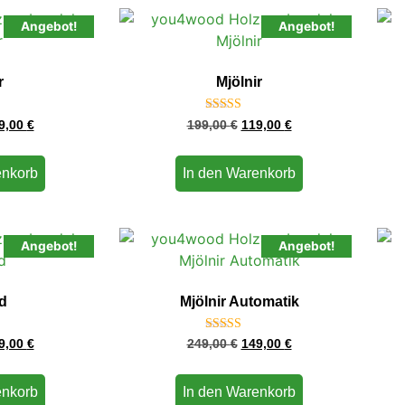
Angebot!
Angebot!
r
Mjölnir
mit
Bewertet
9,00
€
199,00
€
119,00
€
mit
4.67
von 5
enkorb
In den Warenkorb
Angebot!
Angebot!
d
Mjölnir Automatik
t
Bewertet mit
9,00
€
249,00
€
149,00
€
5.00
von 5
enkorb
In den Warenkorb