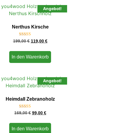
Angebot!
Nerthus Kirsche
Bewertet
199,00
€
119,00
€
mit
4.71
von 5
In den Warenkorb
Angebot!
Heimdall Zebranoholz
Bewertet
169,00
€
99,00
€
mit
4.75
von 5
In den Warenkorb