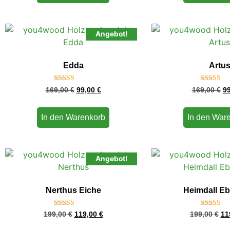
Angebot!
Edda
Artu
Bewertet
Bewerte
169,00
€
99,00
€
169,00
€
9
mit
mit
4.75
4.75
von 5
von 5
In den Warenkorb
In den War
Angebot!
Nerthus Eiche
Heimdall E
Bewertet
Bewerte
199,00
€
119,00
€
199,00
€
11
mit
mit
4.75
4.75