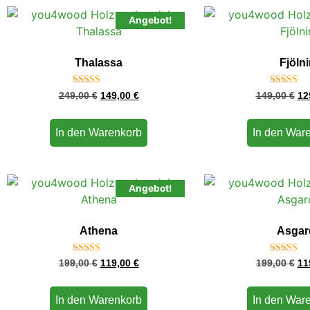
Angebot!
Thalassa
Fjölni
Bewertet mit
Bewertet 
249,00
€
149,00
€
149,00
€
12
5.00
5.00
von 5
von 5
In den Warenkorb
In den War
Angebot!
Athena
Asgar
Bewertet
Bewerte
199,00
€
119,00
€
199,00
€
11
mit
mit
4.75
4.75
von 5
von 5
In den Warenkorb
In den War