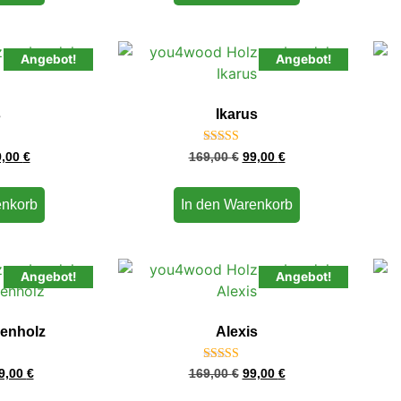
Angebot!
Angebot!
s
Ikarus
t
Bewertet
9,00
€
169,00
€
99,00
€
mit
4.75
von 5
enkorb
In den Warenkorb
Angebot!
Angebot!
benholz
Alexis
t
Bewertet
9,00
€
169,00
€
99,00
€
mit
4.80