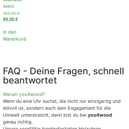
Bewertet
169,00
€
mit
99,00
€
4.50
von 5
In den
Warenkorb
FAQ - Deine Fragen, schnell
beantwortet
Warum you4wood?
Wenn du eine Uhr suchst, die nicht nur einzigartig und
stilvoll ist, sondern auch dein Engagement für die
Umwelt unterstreicht, dann bist du bei
you4wood
genau richtig.
Unsere sorgfältig handgefertigten Holzuhren