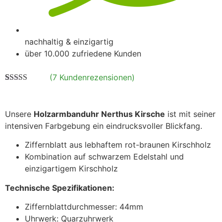
nachhaltig & einzigartig
über 10.000 zufriedene Kunden
(
7
Kundenrezensionen)
Bewertet mit
7
4.71
von 5,
basierend
auf
Unsere
Holzarmbanduhr Nerthus Kirsche
ist mit seiner
Kundenbewertungen
intensiven Farbgebung ein eindrucksvoller Blickfang.
Ziffernblatt aus lebhaftem rot-braunen Kirschholz
Kombination auf schwarzem Edelstahl und
einzigartigem Kirschholz
Technische Spezifikationen:
Ziffernblattdurchmesser: 44mm
Uhrwerk: Quarzuhrwerk