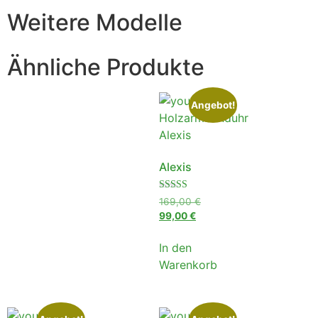
Weitere Modelle
Ähnliche Produkte
Angebot!
Alexis
Bewertet
169,00
€
mit
99,00
€
4.80
von 5
In den
Warenkorb