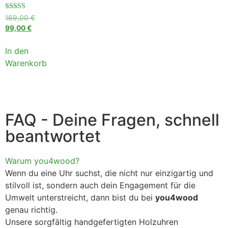
Bewertet
169,00
€
mit
99,00
€
4.75
von 5
In den
Warenkorb
FAQ - Deine Fragen, schnell
beantwortet
Warum you4wood?
Wenn du eine Uhr suchst, die nicht nur einzigartig und
stilvoll ist, sondern auch dein Engagement für die
Umwelt unterstreicht, dann bist du bei
you4wood
genau richtig.
Unsere sorgfältig handgefertigten Holzuhren