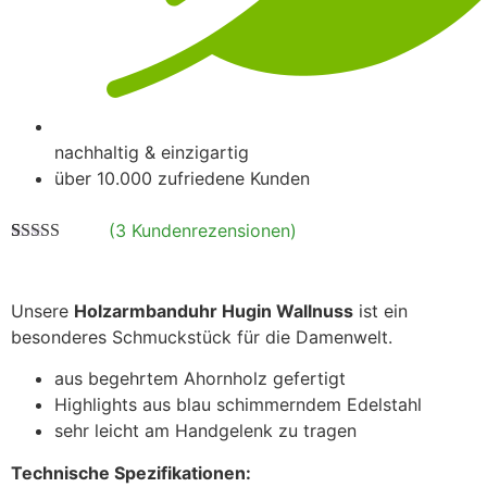
nachhaltig & einzigartig
über 10.000 zufriedene Kunden
(
3
Kundenrezensionen)
Bewertet
3
mit
4.67
von
5, basierend
auf
Unsere
Holzarmbanduhr Hugin Wallnuss
ist ein
Kundenbewertungen
besonderes Schmuckstück für die Damenwelt.
aus begehrtem Ahornholz gefertigt
Highlights aus blau schimmerndem Edelstahl
sehr leicht am Handgelenk zu tragen
Technische Spezifikationen: