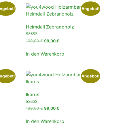
ngebot!
Angebot!
Heimdall Zebranoholz
Bewertet
169,00
€
99,00
€
mit
4.75
von 5
In den Warenkorb
ngebot!
Angebot!
Ikarus
Bewertet
169,00
€
99,00
€
mit
4.75
von 5
In den Warenkorb